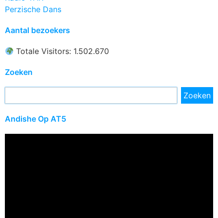
Perzische Dans
Aantal bezoekers
Totale Visitors: 1.502.670
Zoeken
Zoeken
Andishe Op AT5